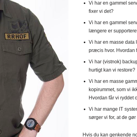
Vi har en gammel serve
fixer vi det?
Vi har en gammel serv
længere er supporteret
Vi har en masse data l
præcis hvor. Hvordan f
Vi har (vistnok) backu
hurtigt kan vi restore?
Vi har en masse gamme
kopirummet, som vi ikk
Hvordan får vi ryddet o
Vi har mange IT syste
sørger vi for, at de g
Hvis du kan genkende nog